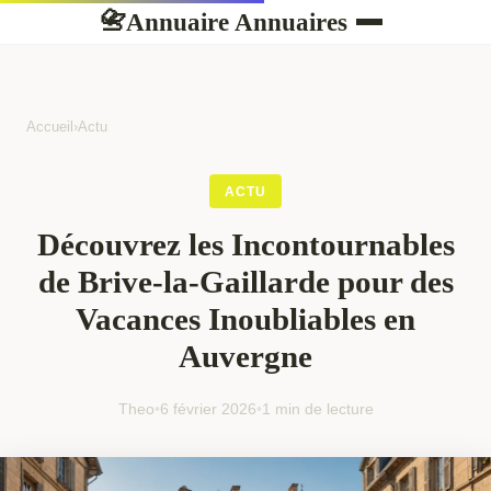
Annuaire Annuaires
📇
Accueil
›
Actu
ACTU
Découvrez les Incontournables
de Brive-la-Gaillarde pour des
Vacances Inoubliables en
Auvergne
Theo
•
6 février 2026
•
1 min de lecture